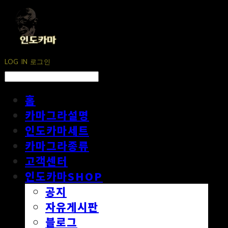
LOG IN
로그인
홈
카마그라설명
인도카마세트
카마그라종류
고객센터
인도카마SHOP
공지
자유게시판
블로그