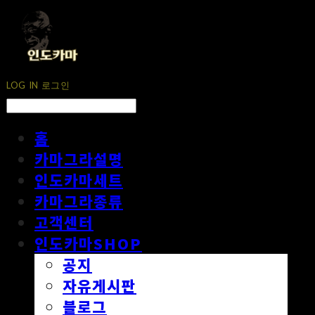
LOG IN
로그인
홈
카마그라설명
인도카마세트
카마그라종류
고객센터
인도카마SHOP
공지
자유게시판
블로그