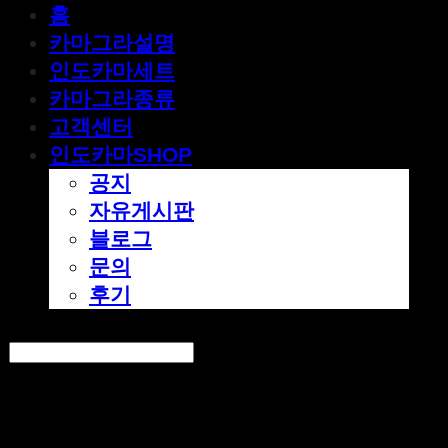
홈
카마그라설명
인도카마세트
카마그라종류
고객센터
인도카마SHOP
공지
자유게시판
블로그
문의
후기
Search
검색
Log In
로그인
Cart
장바구니