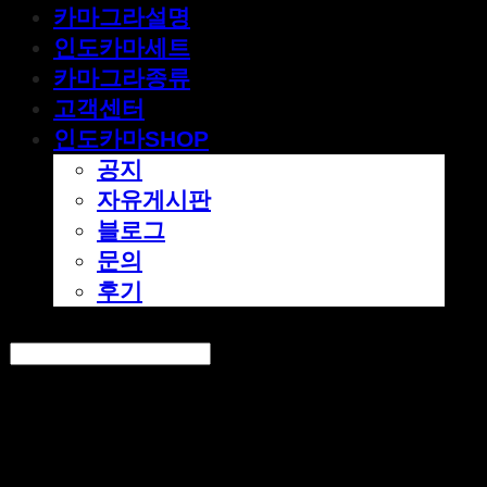
카마그라설명
인도카마세트
카마그라종류
고객센터
인도카마SHOP
공지
자유게시판
블로그
문의
후기
Search
검색
Log In
로그인
Cart
장바구니