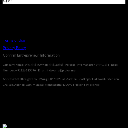
라인
Terms of Use
Privacy Policy
Confirm Entrepreneur Information
Company Name: 인도카마 | Owner: 카마그라젤 | Personal Info Manager: 카마그라 | Phone
Number: +91226215670 | Email: indokama@proton.me
Address: Satellite gazebo, B Wing, 301/302,3rd, Andheri Ghatkopar Link Road-Extension,
Chakala, Andheri East, Mumbai, Maharashtra 400093
| Hosting by sixshop