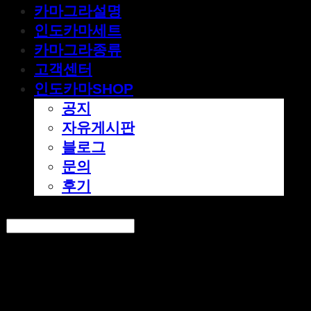
카마그라설명
인도카마세트
카마그라종류
고객센터
인도카마SHOP
공지
자유게시판
블로그
문의
후기
Search
검색
Log In
로그인
Cart
장바구니