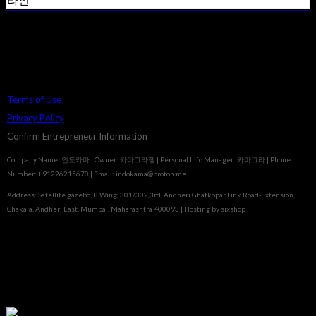
라인
Terms of Use
Privacy Policy
Confirm Entrepreneur Information
Company Name: 인도카마 | Owner: 카마그라젤 | Personal Info Manager: 카마그라 | Phone
Number: +91226215670 | Email: indokama@proton.me
Address: Satellite gazebo, B Wing, 301/302,3rd, Andheri Ghatkopar Link Road-Extension,
Chakala, Andheri East, Mumbai, Maharashtra 400093
| Hosting by sixshop