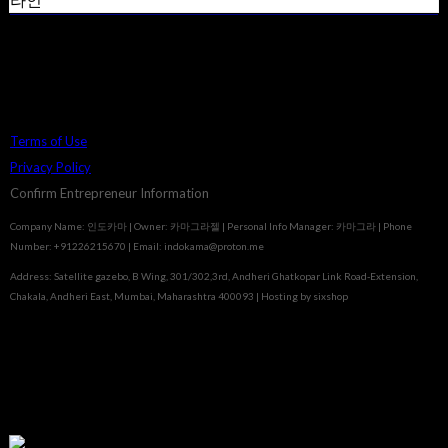
라인
Terms of Use
Privacy Policy
Confirm Entrepreneur Information
Company Name: 인도카마 | Owner: 카마그라젤 | Personal Info Manager: 카마그라 | Phone
Number: +91226215670 | Email: indokama@proton.me
Address: Satellite gazebo, B Wing, 301/302,3rd, Andheri Ghatkopar Link Road-Extension,
Chakala, Andheri East, Mumbai, Maharashtra 400093
| Hosting by sixshop