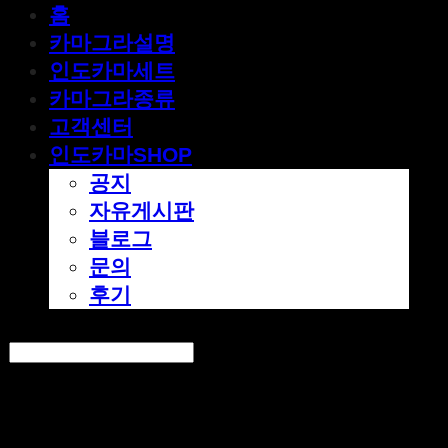
홈
카마그라설명
인도카마세트
카마그라종류
고객센터
인도카마SHOP
공지
자유게시판
블로그
문의
후기
Search
검색
Log In
로그인
Cart
장바구니