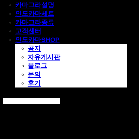
카마그라설명
인도카마세트
카마그라종류
고객센터
인도카마SHOP
공지
자유게시판
블로그
문의
후기
Search
검색
Log In
로그인
Cart
장바구니