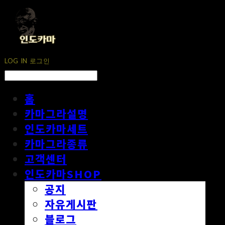
LOG IN
로그인
홈
카마그라설명
인도카마세트
카마그라종류
고객센터
인도카마SHOP
공지
자유게시판
블로그