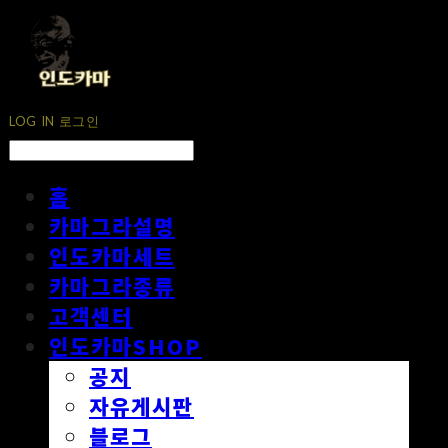
LOG IN
로그인
홈
카마그라설명
인도카마세트
카마그라종류
고객센터
인도카마SHOP
공지
자유게시판
블로그