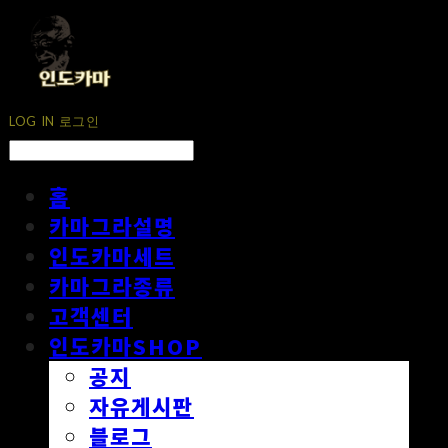
LOG IN
로그인
홈
카마그라설명
인도카마세트
카마그라종류
고객센터
인도카마SHOP
공지
자유게시판
블로그