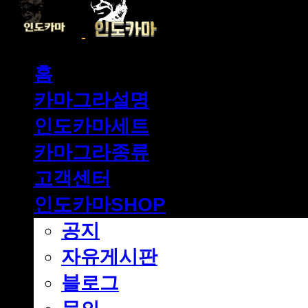
홈
카마그라설명
인도카마세트
카마그라종류
고객센터
인도카마SHOP
공지
자유게시판
블로그