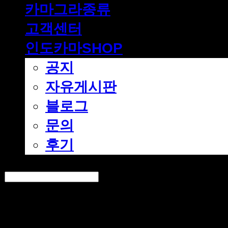
카마그라종류
고객센터
인도카마SHOP
공지
자유게시판
블로그
문의
후기
Search
검색
Log In
로그인
Cart
장바구니