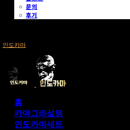
문의
후기
인도카마
홈
카마그라설명
인도카마세트