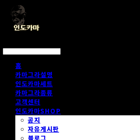
LOG IN
로그인
홈
카마그라설명
인도카마세트
카마그라종류
고객센터
인도카마SHOP
공지
자유게시판
블로그