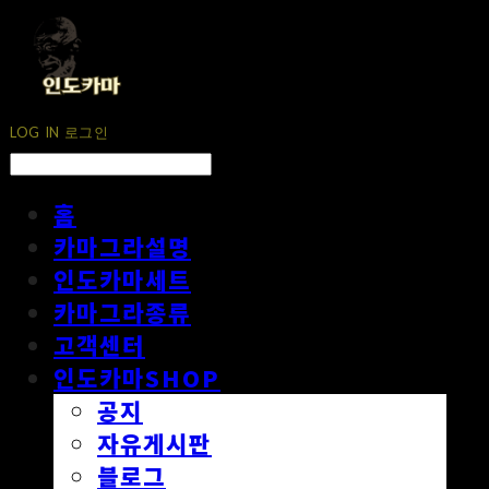
LOG IN
로그인
홈
카마그라설명
인도카마세트
카마그라종류
고객센터
인도카마SHOP
공지
자유게시판
블로그