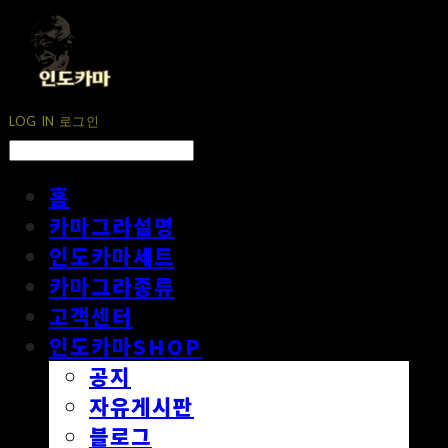
LOG IN
로그인
홈
카마그라설명
인도카마세트
카마그라종류
고객센터
인도카마SHOP
공지
자유게시판
블로그