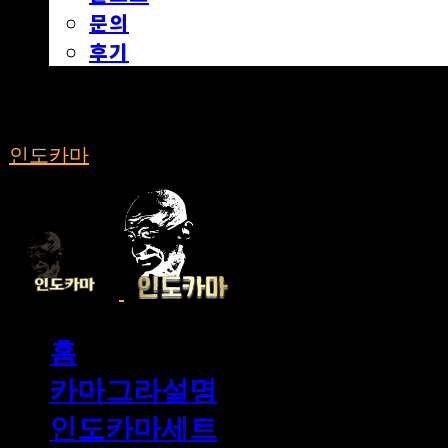
문의
후기
인도카마
홈
카마그라설명
인도카마세트