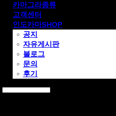
카마그라종류
고객센터
인도카마SHOP
공지
자유게시판
블로그
문의
후기
Search
검색
Log In
로그인
Cart
장바구니