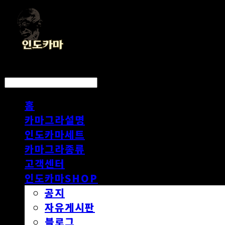
LOG IN
로그인
홈
카마그라설명
인도카마세트
카마그라종류
고객센터
인도카마SHOP
공지
자유게시판
블로그