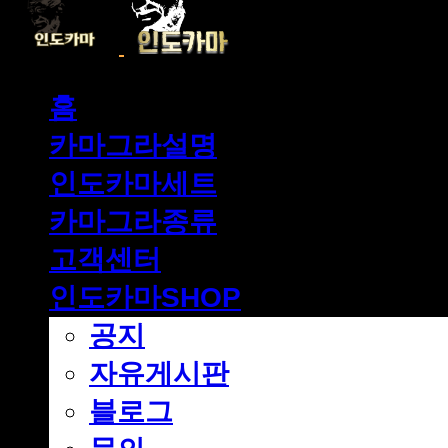
홈
카마그라설명
인도카마세트
카마그라종류
고객센터
인도카마SHOP
공지
자유게시판
블로그