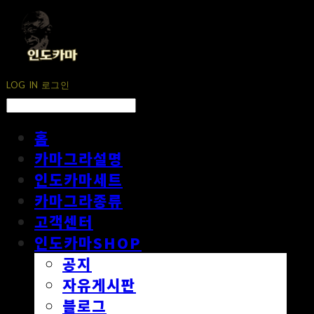
LOG IN
로그인
홈
카마그라설명
인도카마세트
카마그라종류
고객센터
인도카마SHOP
공지
자유게시판
블로그