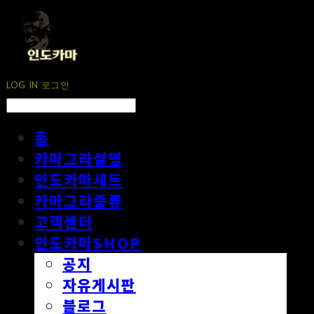
LOG IN
로그인
홈
카마그라설명
인도카마세트
카마그라종류
고객센터
인도카마SHOP
공지
자유게시판
블로그