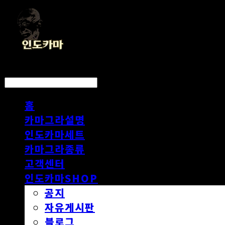
LOG IN
로그인
홈
카마그라설명
인도카마세트
카마그라종류
고객센터
인도카마SHOP
공지
자유게시판
블로그