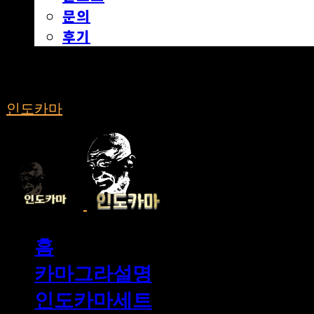
문의
후기
인도카마
홈
카마그라설명
인도카마세트