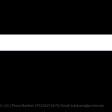
그라 | Phone Number: +91226215670 | Email: indokama@proton.me