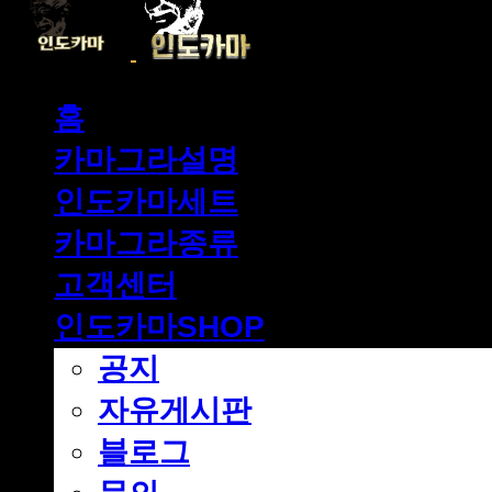
홈
카마그라설명
인도카마세트
카마그라종류
고객센터
인도카마SHOP
공지
자유게시판
블로그